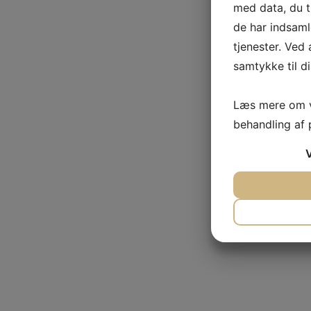
med data, du t
de har indsaml
tjenester. Ved 
samtykke til di
Læs mere om v
behandling af
JA
NE
NØDVENDI
JA
NE
MARKETI