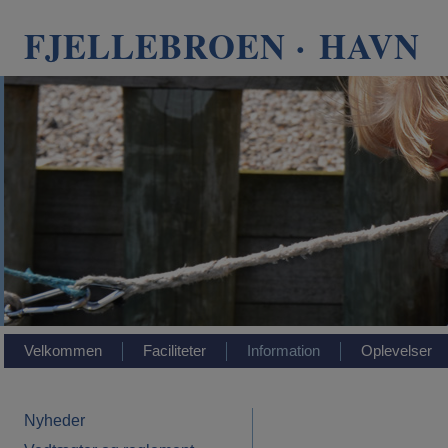
FJELLEBROEN · HAVN
Velkommen
Faciliteter
Information
Oplevelser
Nyheder