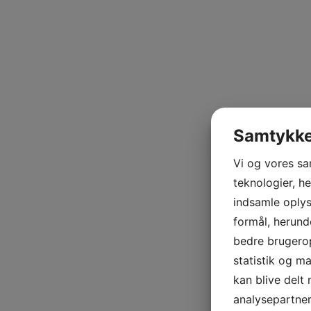
Samtykke 
Vi og vores s
teknologier, he
indsamle oplysn
formål, herund
bedre brugerop
statistik og m
kan blive delt
analysepartne