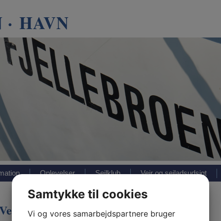
 · HAVN
rmation
Oplevelser
Sejlklub
Vejr og sejladsudsigt
Samtykke til cookies
Velkommen til Havnen i Fjellebroen
Vi og vores samarbejdspartnere bruger