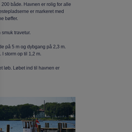
 200 både. Havnen er rolig for alle
 Gæstepladserne er markeret med
ne bøffer.
 smuk travetur.
dde på 5 m og dybgang på 2,3 m.
 storm op til 1,2 m.
løb. Løbet ind til havnen er