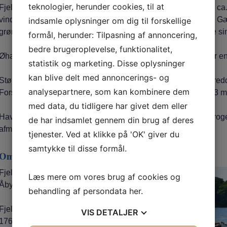
teknologier, herunder cookies, til at
Fjellebroen havn er en fiskeri- og lystbådehavn med plads til ca.
vinde og med fredfyldt natur, hvor der altid er en gæsteplads.
indsamle oplysninger om dig til forskellige
grønt skilt. Der er gode grillpladser, hvor det er muligt at grille si
formål, herunder: Tilpasning af annoncering,
bedre brugeroplevelse, funktionalitet,
Øhavs stien går lige forbi Fjellebroen Havn med mulighed for en
statistik og marketing. Disse oplysninger
kan blive delt med annoncerings- og
Største skibe, der kan besejle havnen, er ca. 17 m med en bre
analysepartnere, som kan kombinere dem
Forskellen mellem middelhøjvande og middellavvande er 0,3 m. I
med data, du tidligere har givet dem eller
Havnen kan bedst besejles om dagen gennem et smalt og kroget 
de har indsamlet gennem din brug af deres
afmærket med bøjer som alle bærer refleks.
tjenester. Ved at klikke på 'OK' giver du
samtykke til disse formål.
Området og historien
Fjellebroen ligger naturskønt på Sydfyn mellem Vester
Læs mere om vores brug af cookies og
Åby og Ulbølle.
behandling af persondata
her
.
Fjellebroen Havn er anlagt som udskibningssted i
VIS
DETALJER
1764 af godset Rødkildes ejer. Godserne havde,