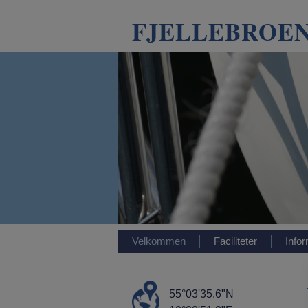
FJELLEBROEN
Velkommen
Faciliteter
Info
55°03'35.6"N