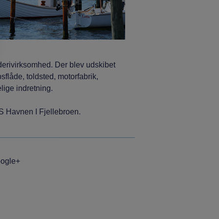
rederivirksomhed. Der blev udskibet
flåde, toldsted, motorfabrik,
lige indretning.
/S Havnen I Fjellebroen.