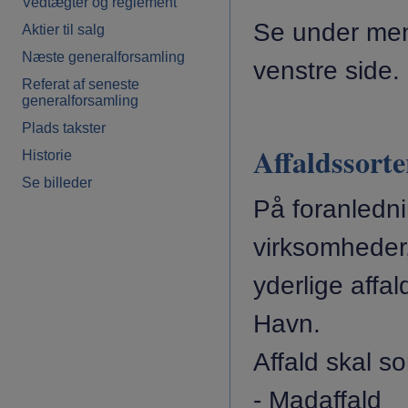
Vedtægter og reglement
Se under men
Aktier til salg
Næste generalforsamling
venstre side.
Referat af seneste
generalforsamling
Plads takster
Affaldssorte
Historie
Se billeder
På foranlednin
virksomheder,
yderlige affal
Havn.
Affald skal s
- Madaffald