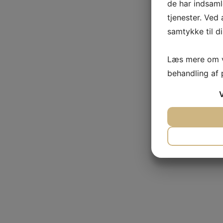
de har indsaml
tjenester. Ved 
samtykke til di
Læs mere om v
behandling af
JA
NE
NØDVENDI
JA
NE
MARKETI