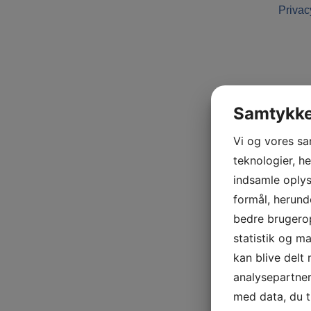
Privac
Samtykke 
Vi og vores s
teknologier, he
indsamle oplysn
formål, herund
bedre brugerop
statistik og m
kan blive delt
analysepartne
med data, du t