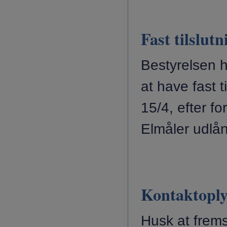
Fast tilslut
Bestyrelsen ha
at have fast t
15/4, efter 
Elmåler udlå
Kontaktoply
Husk at frem