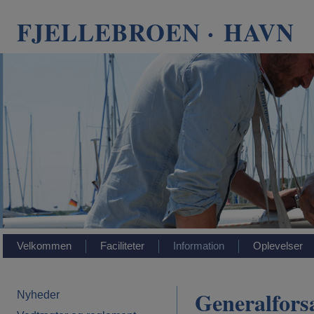
FJELLEBROEN · HAVN
Velkommen
Faciliteter
Information
Oplevelser
Generalfors
Nyheder