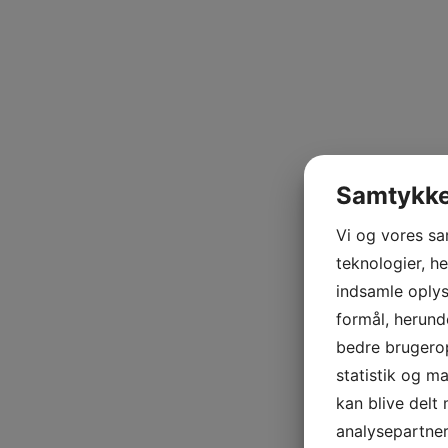
Samtykke 
Vi og vores s
teknologier, he
indsamle oplysn
formål, herund
bedre brugerop
statistik og m
kan blive delt
analysepartne