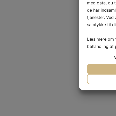
med data, du t
de har indsaml
tjenester. Ved 
samtykke til di
Læs mere om v
behandling af
JA
NE
NØDVENDI
JA
NE
MARKETI