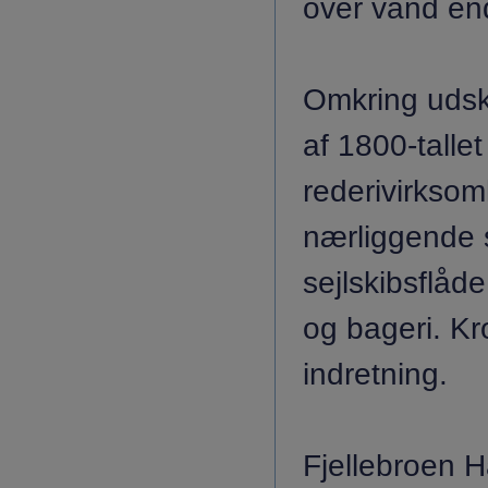
over vand en
Omkring udsk
af 1800-tallet
rederivirksom
nærliggende 
sejlskibsflåd
og bageri. Kr
indretning.
Fjellebroen H