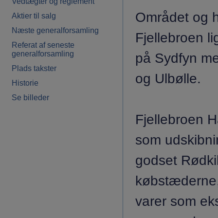
Vedtægter og reglement
Området og h
Aktier til salg
Næste generalforsamling
Fjellebroen l
Referat af seneste
generalforsamling
på Sydfyn me
Plads takster
og Ulbølle.
Historie
Se billeder
Fjellebroen H
som udskibni
godset Rødki
købstæderne, 
varer som eks