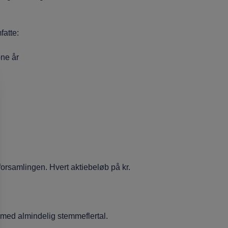
atte:
bne år
rsamlingen. Hvert aktiebeløb på kr.
d almindelig stemmeflertal.