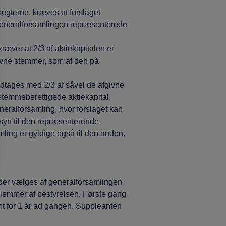
terne, kræves at forslaget
generalforsamlingen repræsenterede
er at 2/3 af aktiekapitalen er
givne stemmer, som af den på
edtages med 2/3 af såvel de afgivne
temmeberettigede aktiekapital,
neralforsamling, hvor forslaget kan
nsyn til den repræsenterende
mling er gyldige også til den anden,
r vælges af generalforsamlingen
edlemmer af bestyrelsen. Første gang
t for 1 år ad gangen. Suppleanten