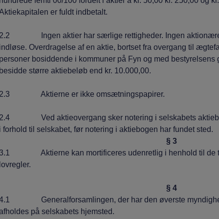
hundrede femti 00/100 fordelt i aktier a kr. 50,00 kr. 250,00 og 
Aktiekapitalen er fuldt indbetalt.
2.2 Ingen aktier har særlige rettigheder. Ingen aktionærer e
indløse. Overdragelse af en aktie, bortset fra overgang til ægtefæl
personer bosiddende i kommuner på Fyn og med bestyrelsens 
besidde større aktiebeløb end kr. 10.000,00.
2.3 Aktierne er ikke omsætningspapirer.
2.4 Ved aktieovergang sker notering i selskabets aktiebo
i forhold til selskabet, før notering i aktiebogen har fundet sted.
§ 3
3.1 Aktierne kan mortificeres udenretlig i henhold til de t
lovregler.
§ 4
4.1 Generalforsamlingen, der har den øverste myndighed 
afholdes på selskabets hjemsted.