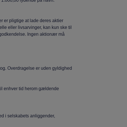
kr. 1.000,00 lydende på navn.
r pligtige at lade deres aktier
le eller livsarvinger, kan kun ske til
godkendelse. Ingen aktionær må
g. Overdragelse er uden gyldighed
il enhver tid herom gældende
i selskabets anliggender,