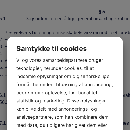
§ 5
5.1 Dagsorden for den årlige generalforsamling skal omf
1. Bestyrelsens beretning om selskabets virksomhed i det forlø
2. Forelæggelse af årsregnskab til godkendelse
3. Fordeling af overskud efter bestyrelsens indstilling
Samtykke til cookies
4. Indkomne forslag
Vi og vores samarbejdspartnere bruger
5. Valg af medlemmer til bestyrelsen
6. Valg af revisor
teknologier, herunder cookies, til at
7. Eventuelt
indsamle oplysninger om dig til forskellige
formål, herunder: Tilpasning af annoncering,
§ 6
bedre brugeroplevelse, funktionalitet,
6.1 Enhver aktionær er berettiget til at deltage i generalfo
statistik og marketing. Disse oplysninger
50,00 giver én stemme.
kan blive delt med annoncerings- og
§ 7
analysepartnere, som kan kombinere dem
7.1 Alle beslutninger på generalforsamlingen vedtages me
med data, du tidligere har givet dem eller