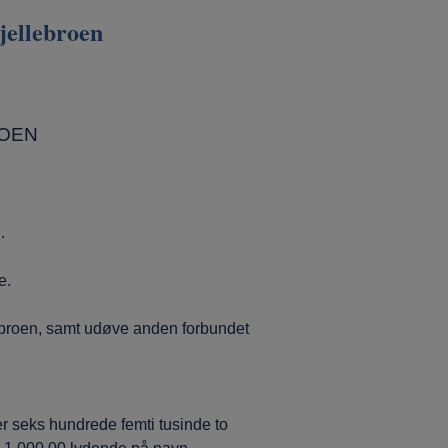
jellebroen
ROEN
.
e.
roen, samt udøve anden forbundet
seks hundrede femti tusinde to