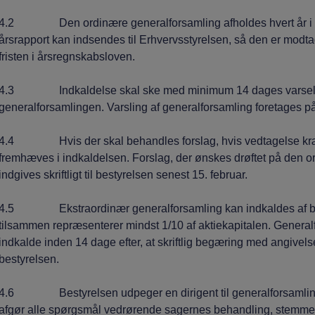
4.2 Den ordinære generalforsamling afholdes hvert år i så
årsrapport kan indsendes til Erhvervsstyrelsen, så den er modtag
fristen i årsregnskabsloven.
4.3 Indkaldelse skal ske med minimum 14 dages varsel, o
generalforsamlingen. Varsling af generalforsamling foretages 
4.4 Hvis der skal behandles forslag, hvis vedtagelse kræver
fremhæves i indkaldelsen. Forslag, der ønskes drøftet på den 
indgives skriftligt til bestyrelsen senest 15. februar.
4.5 Ekstraordinær generalforsamling kan indkaldes af besty
tilsammen repræsenterer mindst 1/10 af aktiekapitalen. Generalfo
indkalde inden 14 dage efter, at skriftlig begæring med angivel
bestyrelsen.
4.6 Bestyrelsen udpeger en dirigent til generalforsamlinge
afgør alle spørgsmål vedrørende sagernes behandling, stemmeaf