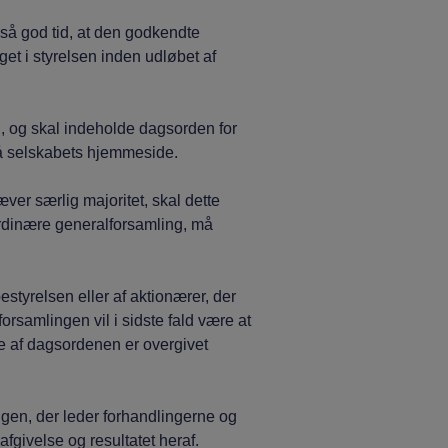
 god tid, at den godkendte
et i styrelsen inden udløbet af
g skal indeholde dagsorden for
på selskabets hjemmeside.
 særlig majoritet, skal dette
ordinære generalforsamling, må
relsen eller af aktionærer, der
rsamlingen vil i sidste fald være at
se af dagsordenen er overgivet
n, der leder forhandlingerne og
givelse og resultatet heraf.