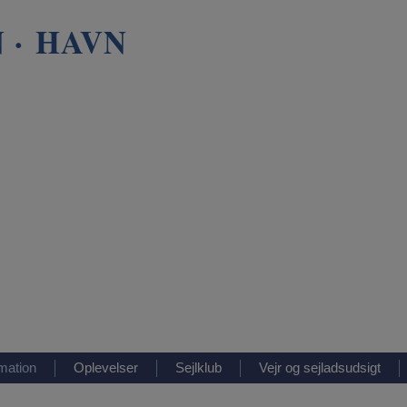
 · HAVN
rmation
Oplevelser
Sejlklub
Vejr og sejladsudsigt