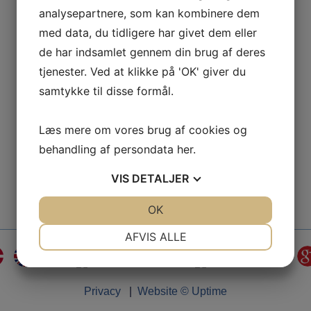
analysepartnere, som kan kombinere dem
med data, du tidligere har givet dem eller
de har indsamlet gennem din brug af deres
tjenester. Ved at klikke på 'OK' giver du
samtykke til disse formål.
Læs mere om vores brug af cookies og
behandling af persondata
her
.
VIS
DETALJER
JA
NEJ
OK
JA
NEJ
NØDVENDIGE
PRÆFERENCER
AFVIS ALLE
JA
NEJ
JA
NEJ
MARKETING
STATISTIK
Privacy
|
Website © Uptime