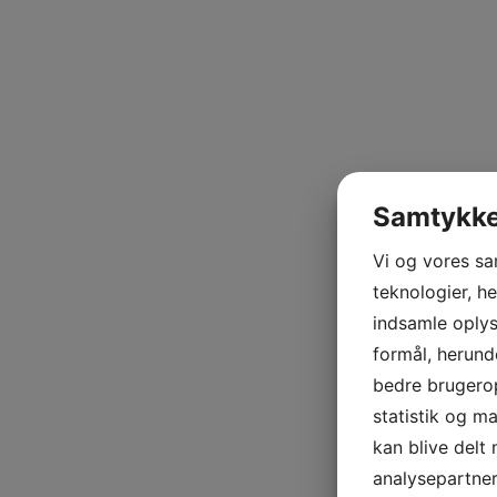
Samtykke 
Vi og vores s
teknologier, he
indsamle oplysn
formål, herund
bedre brugerop
statistik og m
kan blive delt
analysepartne