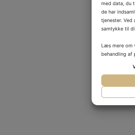
med data, du t
de har indsaml
tjenester. Ved 
samtykke til di
Læs mere om v
behandling af
JA
NE
NØDVENDI
JA
NE
MARKETI